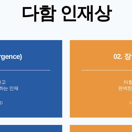
다함 인재상
rgence)
02. 
하고
타협
하는 인재
완벽한
D
가