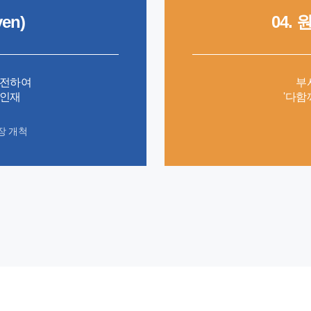
ven)
04.
도전하여
부
 인재
'다함
시장 개척